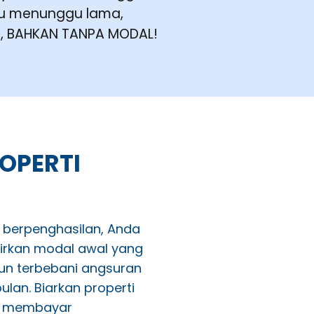
rlu menunggu lama,
ya, BAHKAN TANPA MODAL!
OPERTI
i berpenghasilan, Anda
kirkan modal awal yang
pun terbebani angsuran
lan. Biarkan properti
uk membayar